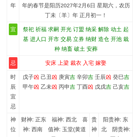
年
年的春节是阳历2027年2月6日 星期六，农历
丁未〔羊〕年 正月初一！
宜
祭祀 祈福 求嗣 开光 订盟 纳采 解除 动土 起
基 进人口 开市 交易 立券 纳财 造仓 开池 栽
种 纳畜 破土 安葬
忌
安床 上梁 裁衣 入宅 嫁娶
时
戊子
凶
己丑
凶
庚寅
吉
辛卯
吉
壬辰
凶
癸巳
吉
辰
甲午
凶
乙未
凶
丙申
吉
丁酉
凶
戊戌
吉
己亥
吉
宜
忌
神
财神: 正东 福神: 西北 喜
贵
阳贵神: 东
位
神: 西南 值神: 玉堂(黄道
神
北 阴贵神: