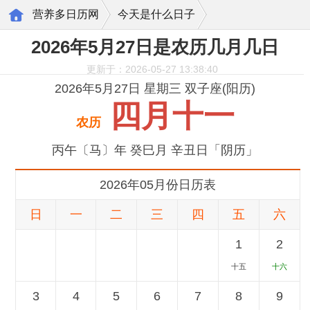
营养多日历网
今天是什么日子
2026年5月27日是农历几月几日
更新于：2026-05-27 13:38:40
2026年5月27日 星期三 双子座(阳历)
四月十一
农历
丙午〔马〕年 癸巳月 辛丑日「阴历」
2026年05月份日历表
日
一
二
三
四
五
六
1
2
十五
十六
3
4
5
6
7
8
9