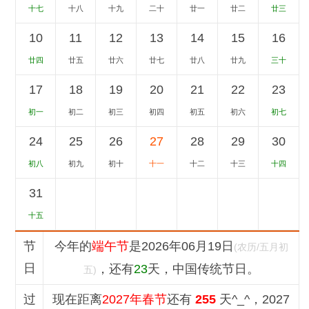
十七
十八
十九
二十
廿一
廿二
廿三
10
11
12
13
14
15
16
廿四
廿五
廿六
廿七
廿八
廿九
三十
17
18
19
20
21
22
23
初一
初二
初三
初四
初五
初六
初七
24
25
26
27
28
29
30
初八
初九
初十
十一
十二
十三
十四
31
十五
节
今年的
端午节
是2026年06月19日
(农历/五月初
日
，还有
23
天，中国传统节日。
五)
过
现在距离
2027年春节
还有
255
天^_^，2027