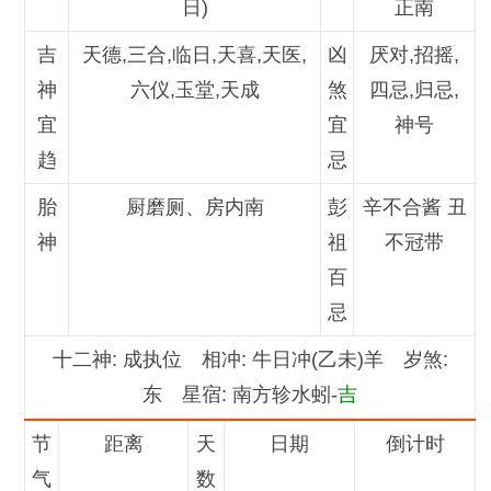
日)
正南
吉
天德,三合,临日,天喜,天医,
凶
厌对,招摇,
神
六仪,玉堂,天成
煞
四忌,归忌,
宜
宜
神号
趋
忌
胎
厨磨厕、房内南
彭
辛不合酱 丑
神
祖
不冠带
百
忌
十二神
: 成执位
相冲
: 牛日冲(乙未)羊
岁煞
:
东
星宿
: 南方轸水蚓-
吉
节
距离
天
日期
倒计时
气
数