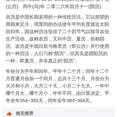
(公历) 丙午(马)年 二零二六年四月十一(阴历)
农历是中国长期采用的一种传统历法，它以朔望的
周期来定月，用置闰的办法使年平均长度接近太阳
回归年，因这种历法安排了二十四节气以指导农业
生产活动，故称农历，又叫中历、夏历，俗称阴
历。农历是中国目前与格里历（即公历）并行使用
的一种历法，人们习称“阴历”，但其实是阴阳历的
一种，即夏历，并非真正的“阴历”。
年份分为平年和闰年。平年十二个月；闰年十二个
月普通月份加一个闰月，总共十三个月。月份分为
大月和小月，大月三十天，小月二十九天。一年中
哪个月大，哪个月小，年年不同，由计算决定。平
年全年354~355天，闰年全年383~384天。
相关推荐